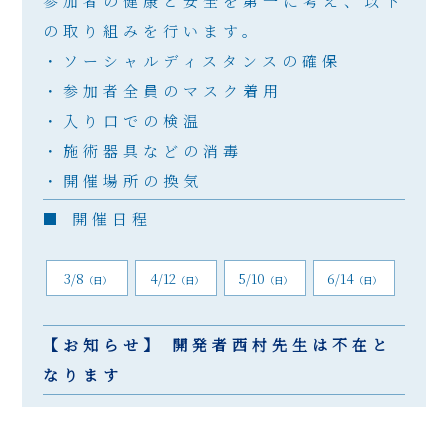
参加者の健康と安全を第一に考え、以下
の取り組みを行います。
・ソーシャルディスタンスの確保
・参加者全員のマスク着用
・入り口での検温
・施術器具などの消毒
・開催場所の換気
■ 開催日程
3/8
4/12
5/10
6/14
（日）
（日）
（日）
（日）
【お知らせ】 開発者西村先生は不在と
なります